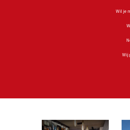
Wil je
W
N
Wij 