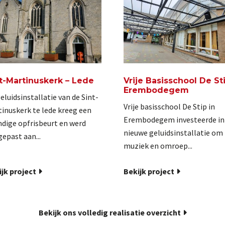
t-Martinuskerk – Lede
Vrije Basisschool De Sti
Erembodegem
eluidsinstallatie van de Sint-
Vrije basisschool De Stip in
inuskerk te lede kreeg een
Erembodegem investeerde in
dige opfrisbeurt en werd
nieuwe geluidsinstallatie om
epast aan...
muziek en omroep...
jk project
Bekijk project
Bekijk ons volledig realisatie overzicht