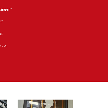
singen?
l?
er
.
e op.