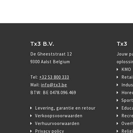
Tx3 B.V.
Tx3
De Gheeststraat 12
Jouw pa
9300 Aalst Belgium
oplossi
KMO
Tel:
+32 53 800 333
Retai
Mail:
info@tx3.be
Indus
BTW: BE 0478.096.469
Hore
Spor
Levering, garantie en retour
Educ
Verkoopsvoorwaarden
Recre
Verhuurvoorwaarden
Over
Privacy policy
Relig