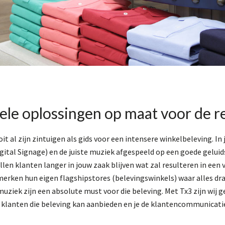
le oplossingen op maat voor de re
t al zijn zintuigen als gids voor een intensere winkelbeleving. In
tal Signage) en de juiste muziek afgespeeld op een goede geluids
ullen klanten langer in jouw zaak blijven wat zal resulteren in ee
erken hun eigen flagshipstores (belevingswinkels) waar alles draa
 muziek zijn een absolute must voor die beleving. Met Tx3 zijn wij g
 klanten die beleving kan aanbieden en je de klantencommunicatie 