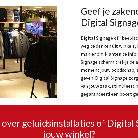
Geef je zaken
Digital Signag
Digital Signage of “beeld
weg te denken uit winkels,
manier om klanten te infor
Signage scherm trek je de 
moment jouw boodschap, ad
geven. Digital Signage zor
van jouw zaak, stimuleert 
gegarandeerd een boost gev
over geluidsinstallaties of Digital
jouw winkel?