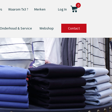
0
ws
Waarom Tx3 ?
Merken
Log In
Onderhoud & Service
Webshop
Contact