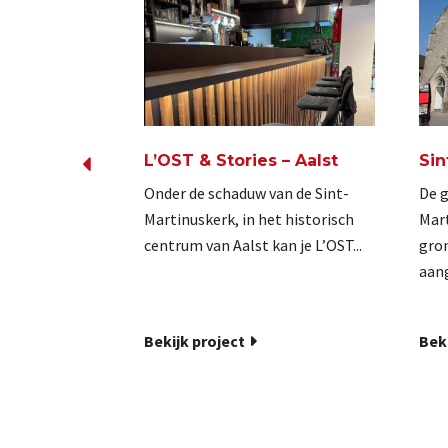
L’OST & Stories – Aalst
Sin
Onder de schaduw van de Sint-
De g
Martinuskerk, in het historisch
Mart
centrum van Aalst kan je L’OST...
gron
aang
Bekijk project
Beki