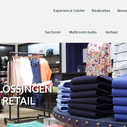
Experience Center
Realisaties
Nieu
Sectoren
Multiroom Audio
Verhuur
LOSSINGEN
 RETAIL