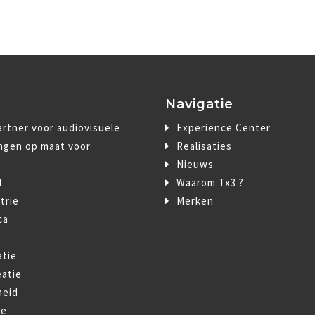
Navigatie
rtner voor audiovisuele
Experience Center
ngen op maat voor
Realisaties
Nieuws
l
Waarom Tx3 ?
trie
Merken
ca
t
atie
atie
heid
ie