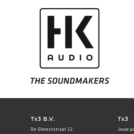
Tx3 B.V.
Tx3
De Gheeststraat 12
Jouw pa