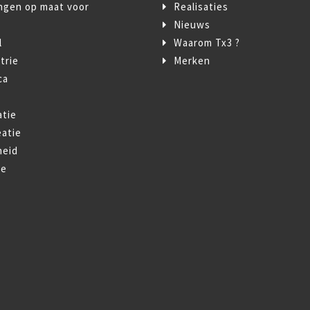
ngen op maat voor
Realisaties
Nieuws
l
Waarom Tx3 ?
trie
Merken
ca
t
atie
atie
heid
ie