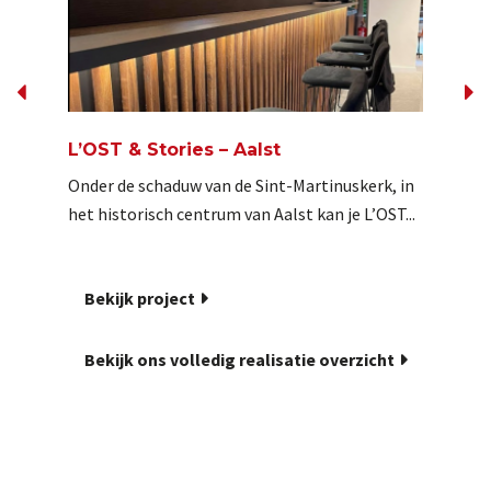
L’OST & Stories – Aalst
Sint-
Onder de schaduw van de Sint-Martinuskerk, in
De gelu
het historisch centrum van Aalst kan je L’OST...
te led
aangepa
Bekijk project
Beki
Bekijk ons volledig realisatie overzicht