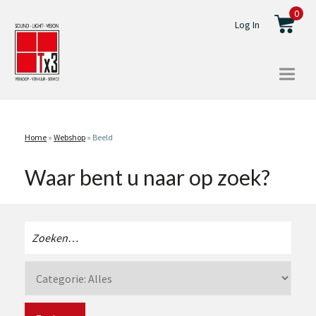
0
Log In
Togg
navi
Home
»
Webshop
»
Beeld
Waar bent u naar op zoek?
Zoeken
naar: