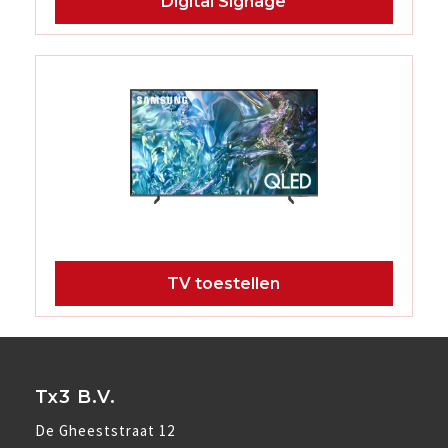
Digital Signage
TV toestellen
Tx3 B.V.
De Gheeststraat 12