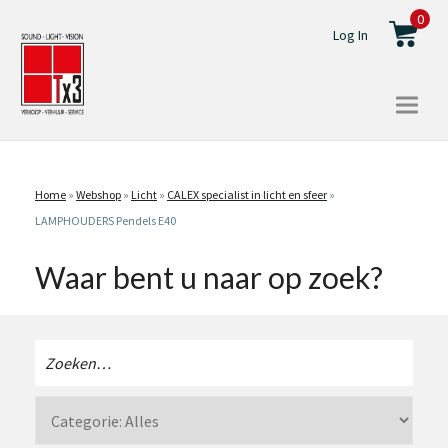
0
Log In
Togg
navi
Home
»
Webshop
»
Licht
»
CALEX specialist in licht en sfeer
»
LAMPHOUDERS Pendels E40
Waar bent u naar op zoek?
Zoeken
naar: