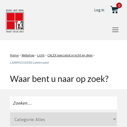
0
Log In
Togg
navi
Home
»
Webshop
»
Licht
»
CALEX specialist in licht en sfeer
»
LAMPHOUDERS tafelmodel
Waar bent u naar op zoek?
Zoeken
naar: