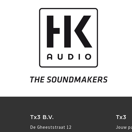
Tx3 B.V.
Tx3
De Gheeststraat 12
Jouw pa