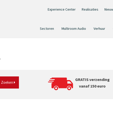
Experience Center
Realisaties
Nieu
Sectoren
Multiroom Audio
Verhuur
?
GRATIS verzending
Zoeken
vanaf 150 euro