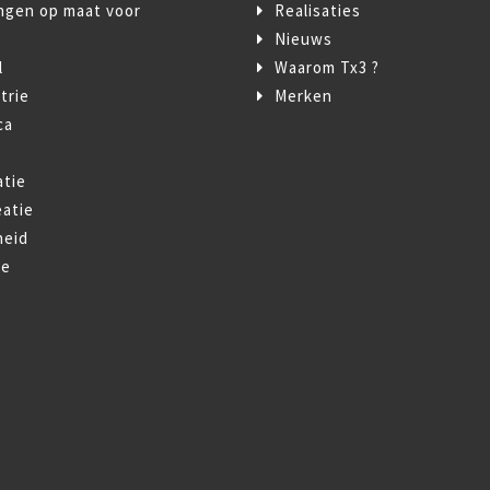
ngen op maat voor
Realisaties
Nieuws
l
Waarom Tx3 ?
trie
Merken
ca
t
atie
atie
heid
ie