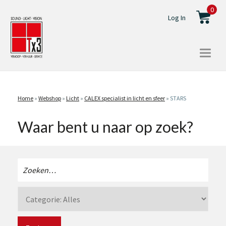
0
Log In
Togg
navi
Home
»
Webshop
»
Licht
»
CALEX specialist in licht en sfeer
»
STARS
Waar bent u naar op zoek?
Zoeken
naar: