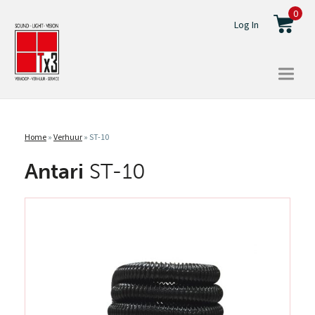
0
Log In
Togg
navi
Home
»
Verhuur
»
ST-10
Antari
ST-10