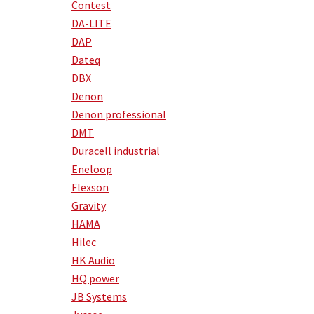
Contest
DA-LITE
DAP
Dateq
DBX
Denon
Denon professional
DMT
Duracell industrial
Eneloop
Flexson
Gravity
HAMA
Hilec
HK Audio
HQ power
JB Systems