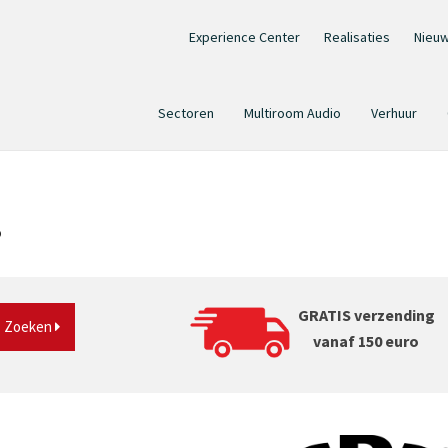
Experience Center
Realisaties
Nieu
Sectoren
Multiroom Audio
Verhuur
?
GRATIS verzending
Zoeken
vanaf 150 euro