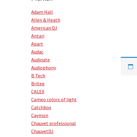
Adam Hall
Allen & Heath
American DJ
Antari
Apart
Audac
Audinate
Audiophony
B Tech
Briteq
CALEX
Cameo colors of light
Catchbox
Caymon
Chauvet professional
ChauvetDJ