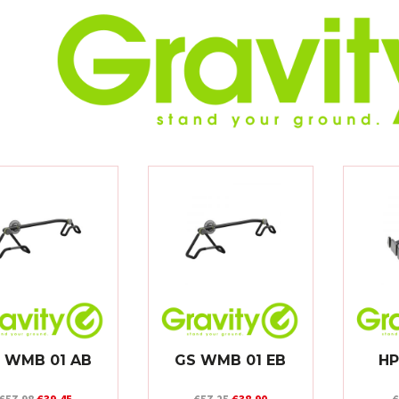
 WMB 01 AB
GS WMB 01 EB
HP
Oorspronkelijke
Huidige
Oorspronkelijke
Huidige