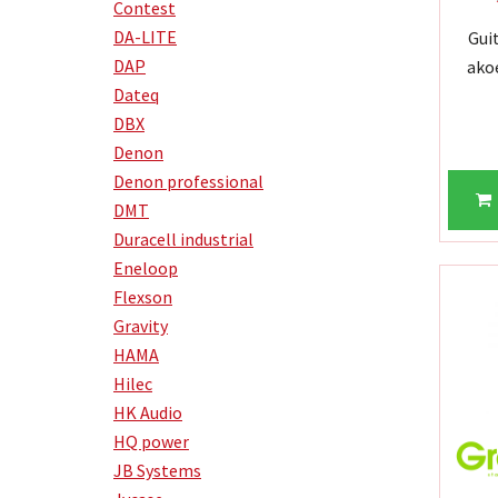
Contest
DA-LITE
Gui
DAP
ako
Dateq
DBX
Denon
Denon professional
DMT
Duracell industrial
Eneloop
Flexson
Gravity
HAMA
Hilec
HK Audio
HQ power
JB Systems