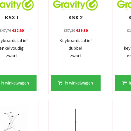
KSX 1
KSX 2
Oorspronkelijke
Huidige
Oorspronkelijke
Huidige
€
32,50
€
39,30
€
47,76
€
57,80
€
1
prijs
prijs
prijs
prijs
yboardstatief
Keyboardstatief
was:
is:
was:
is:
enkelvoudig
dubbel
key
€47,76.
€32,50.
€57,80.
€39,30.
zwart
zwart
en
In winkelwagen
In winkelwagen
I