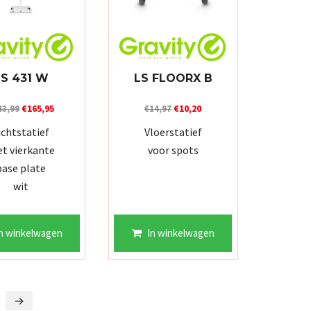
LS 431 W
LS FLOORX B
Oorspronkelijke
Huidige
Oorspronkelijke
Huidige
€
165,95
€
10,20
43,99
€
14,97
prijs
prijs
prijs
prijs
ichtstatief
Vloerstatief
was:
is:
was:
is:
t vierkante
voor spots
€243,99.
€165,95.
€14,97.
€10,20.
base plate
wit
n winkelwagen
In winkelwagen
→