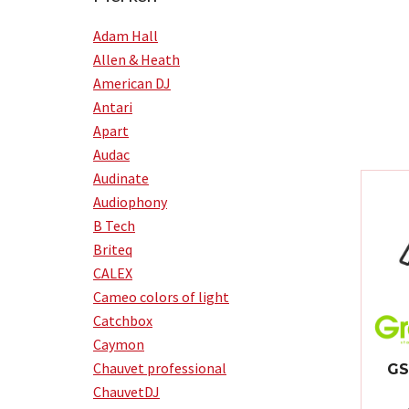
Adam Hall
Allen & Heath
American DJ
Antari
Apart
Audac
Audinate
Audiophony
B Tech
Briteq
CALEX
Cameo colors of light
Catchbox
Caymon
Chauvet professional
GS
ChauvetDJ