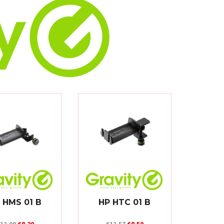
 HMS 01 B
HP HTC 01 B
Oorspronkelijke
Huidige
Oorspronkelijke
Huidige