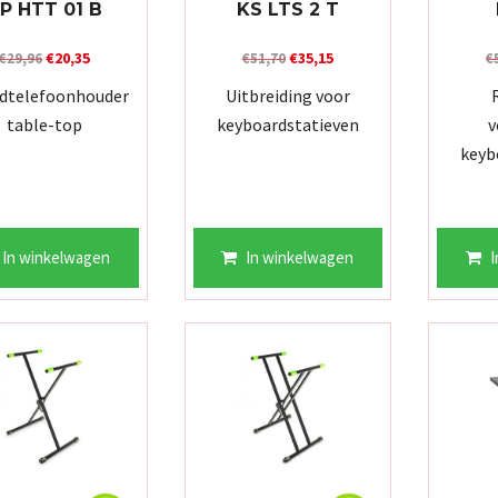
P HTT 01 B
KS LTS 2 T
Oorspronkelijke
Huidige
Oorspronkelijke
Huidige
€
20,35
€
35,15
€
29,96
€
51,70
€
prijs
prijs
prijs
prijs
dtelefoonhouder
Uitbreiding voor
was:
is:
was:
is:
table-top
keyboardstatieven
v
€29,96.
€20,35.
€51,70.
€35,15.
keyb
In winkelwagen
In winkelwagen
I