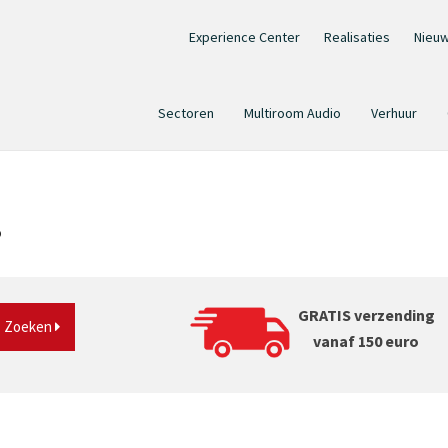
Experience Center
Realisaties
Nieu
Sectoren
Multiroom Audio
Verhuur
?
GRATIS verzending
Zoeken
vanaf 150 euro