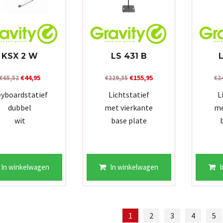
KSX 2 W
LS 431 B
Oorspronkelijke
Huidige
Oorspronkelijke
Huidige
€
44,95
€
155,95
€
65,52
€
229,35
€
2
prijs
prijs
prijs
prijs
yboardstatief
Lichtstatief
L
was:
is:
was:
is:
dubbel
met vierkante
me
€65,52.
€44,95.
€229,35.
€155,95.
wit
base plate
In winkelwagen
In winkelwagen
I
1
2
3
4
5