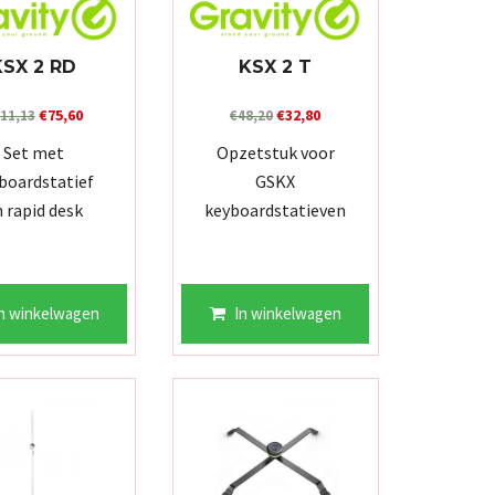
KSX 2 RD
KSX 2 T
Oorspronkelijke
Huidige
Oorspronkelijke
Huidige
€
75,60
€
32,80
11,13
€
48,20
prijs
prijs
prijs
prijs
Set met
Opzetstuk voor
was:
is:
was:
is:
boardstatief
GSKX
€111,13.
€75,60.
€48,20.
€32,80.
 rapid desk
keyboardstatieven
n winkelwagen
In winkelwagen