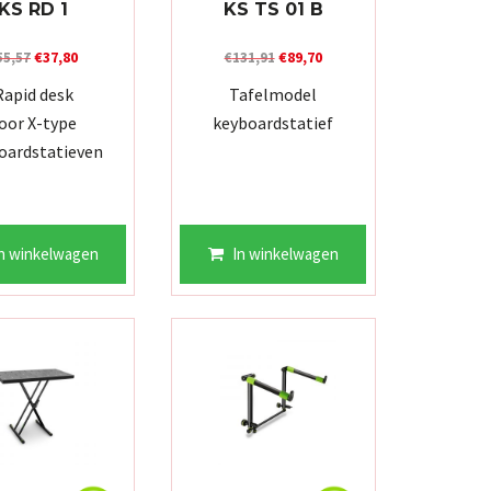
KS RD 1
KS TS 01 B
Oorspronkelijke
Huidige
Oorspronkelijke
Huidige
€
37,80
€
89,70
55,57
€
131,91
prijs
prijs
prijs
prijs
Rapid desk
Tafelmodel
was:
is:
was:
is:
oor X-type
keyboardstatief
€55,57.
€37,80.
€131,91.
€89,70.
oardstatieven
n winkelwagen
In winkelwagen