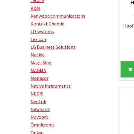
Jvcase
H
K&M
Kenwood communications
Kontakt Chemie
Hoof
LD systems
Lexicon
LG Business Solutions
Mackie
MagicSing
MAGMA
Monacor
Native instruments
NEDIS
Neutrik
Newhank
Novopro
Omnitronic
Onkyo