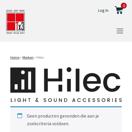
0
Log In
Togg
navi
Home
»
Merken
»
Hilec
Geen producten gevonden die aan je
zoekcriteria voldoen.