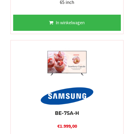
65 inch
In winkelwagen
BE-75A-H
€
1.999,00