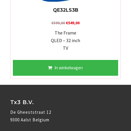
QE32LS3B
Oorspronkelijke
Huidige
€
549,00
€
599,00
prijs
prijs
The Frame
was:
is:
QLED – 32 inch
€599,00.
€549,00.
TV
In winkelwagen
Tx3 B.V.
De Gheeststraat 12
9300 Aalst Belgium