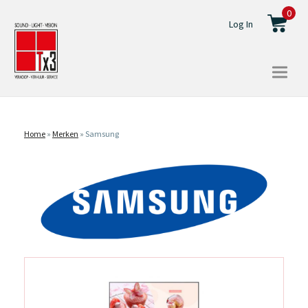
0
Log In
Togg
navi
Home
»
Merken
»
Samsung