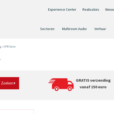
Experience Center
Realisaties
Nieu
Sectoren
Multiroom Audio
Verhuur
s
»
OPR Serie
?
GRATIS verzending
Zoeken
vanaf 150 euro