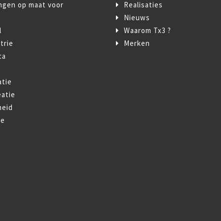
ngen op maat voor
Realisaties
Nieuws
l
Waarom Tx3 ?
trie
Merken
ca
t
atie
atie
heid
ie