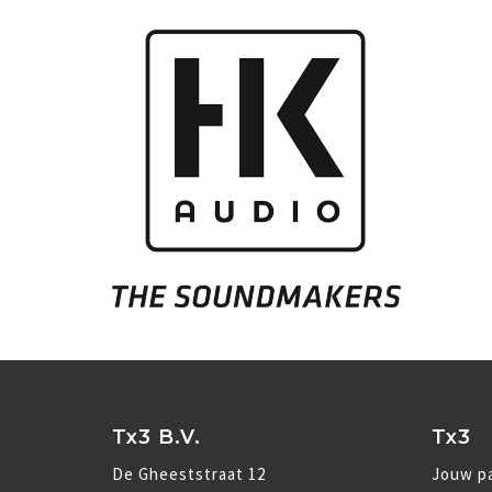
Tx3 B.V.
Tx3
De Gheeststraat 12
Jouw pa