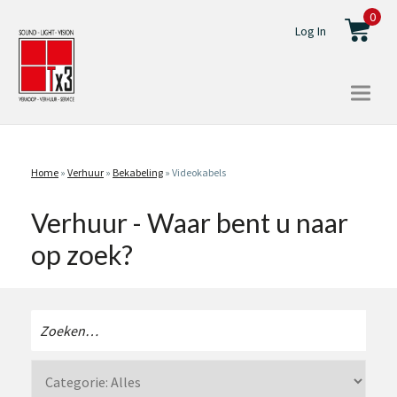
0
Log In
Togg
navi
Home
»
Verhuur
»
Bekabeling
»
Videokabels
Verhuur - Waar bent u naar
op zoek?
Zoeken
naar: