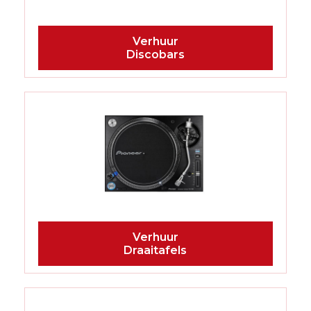
Discobars
Draaitafels