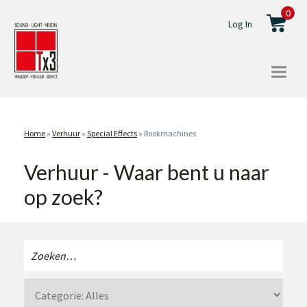
0
Log In
Togg
navi
Home
»
Verhuur
»
Special Effects
»
Rookmachines
Verhuur - Waar bent u naar
op zoek?
Zoeken
naar: